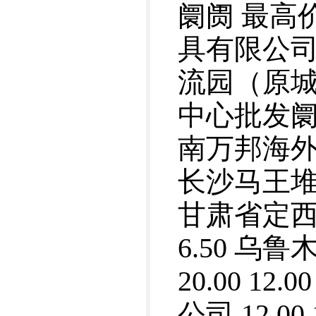
阛阓 最高
具有限公司 7
流园（原城东利
中心批发阛阓意
南万邦海外农
长沙马王堆农家
甘肃省定西市
6.50 
20.00 1
公司 12.0