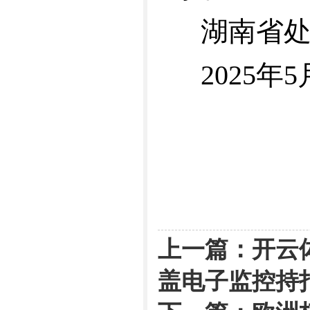
湖南省
2025年
上一篇：
开云
盖电子监控持拍-