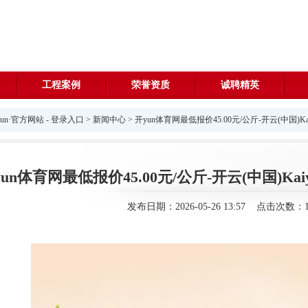
工程案例
荣誉资质
诚聘精英
yun·官方网站 - 登录入口
>
新闻中心
> 开yun体育网最低报价45.00元/公斤-开云(中国)Ka
yun体育网最低报价45.00元/公斤-开云(中国)Kai
发布日期：2026-05-26 13:57 点击次数：1