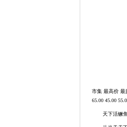
市集 最高价 最
65.00 45.00
天下活鳜鱼