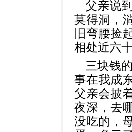
父亲说
莫得洞，
旧弯腰捡
相处近六
三块钱的
事在我成
父亲会披
夜深，去
没吃的，