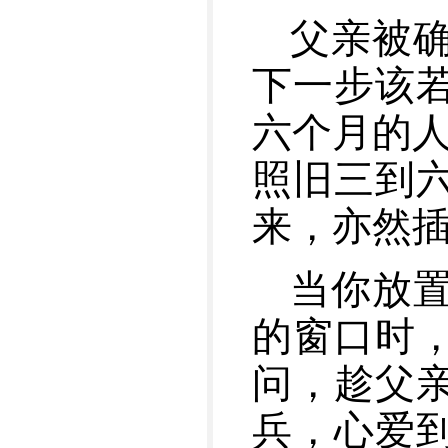
父亲被
下一步该
六个月的人
照旧三到
来，亦然
当你放
的窗口时
问，趁父
兵，心爱