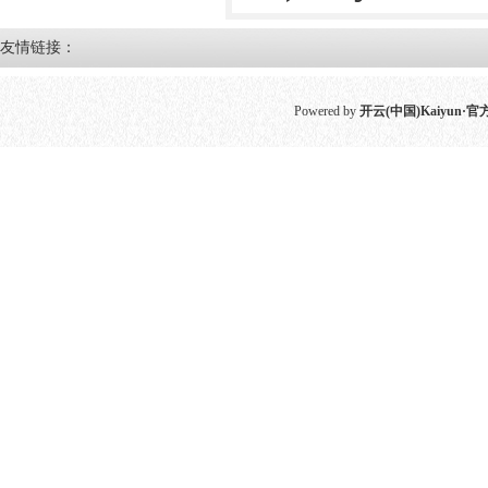
友情链接：
Powered by
开云(中国)Kaiyun·