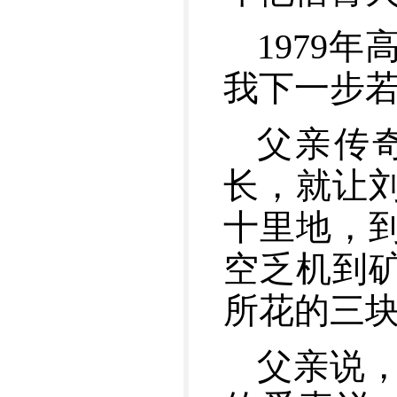
1979
我下一步
父亲传
长，就让
十里地，
空乏机到
所花的三
父亲说