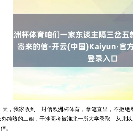
一天，我家收到一封信欧洲杯体育，拿笔直里，不拒绝
民办纯熟的二姐，干涉高考被淮北一所大学录取。从此以
的信。