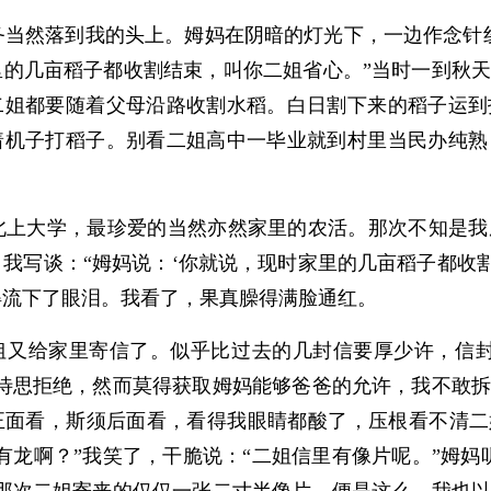
务当然落到我的头上。姆妈在阴暗的灯光下，一边作念针
里的几亩稻子都收割结束，叫你二姐省心。”当时一到秋
二姐都要随着父母沿路收割水稻。白日割下来的稻子运到
着机子打稻子。别看二姐高中一毕业就到村里当民办纯熟
北上大学，最珍爱的当然亦然家里的农活。那次不知是我
我写谈：“姆妈说：‘你就说，现时家里的几亩稻子都收割
得流下了眼泪。我看了，果真臊得满脸通红。
姐又给家里寄信了。似乎比过去的几封信要厚少许，信封
足待思拒绝，然而莫得获取姆妈能够爸爸的允许，我不敢
正面看，斯须后面看，看得我眼睛都酸了，压根看不清二
有龙啊？”我笑了，干脆说：“二姐信里有像片呢。”姆妈