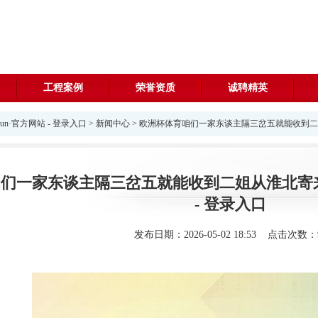
工程案例
荣誉资质
诚聘精英
yun·官方网站 - 登录入口
>
新闻中心
> 欧洲杯体育咱们一家东谈主隔三岔五就能收到二姐从淮
们一家东谈主隔三岔五就能收到二姐从淮北寄来的信
- 登录入口
发布日期：2026-05-02 18:53 点击次数：